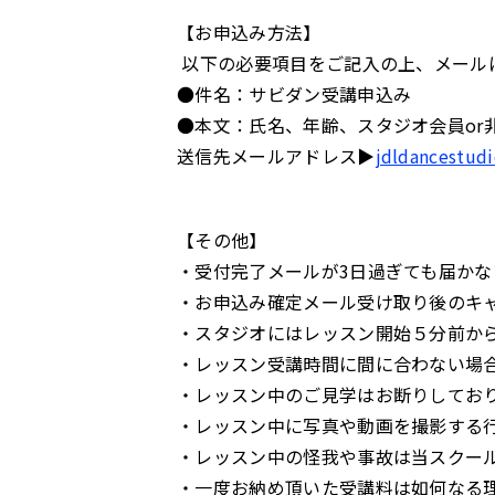
【お申込み方法】
以下の必要項目をご記入の上、メール
●件名：サビダン受講申込み
●本文：氏名、年齢、スタジオ会員or
送信先メールアドレス▶
jdldancestud
【その他】
・受付完了メールが3日過ぎても届か
・お申込み確定メール受け取り後のキャ
・スタジオにはレッスン開始５分前か
・レッスン受講時間に間に合わない場
・レッスン中のご見学はお断りしてお
・レッスン中に写真や動画を撮影する
・レッスン中の怪我や事故は当スクー
・一度お納め頂いた受講料は如何なる